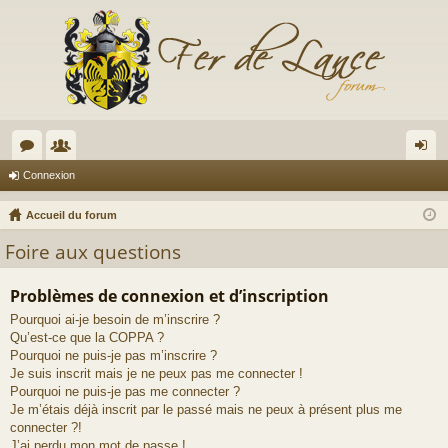
or
e
on
Connexion
u
m
ne
Accueil du forum
m
br
xi
Foire aux questions
s
es
on
Problèmes de connexion et d’inscription
Pourquoi ai-je besoin de m’inscrire ?
Qu’est-ce que la COPPA ?
Pourquoi ne puis-je pas m’inscrire ?
Je suis inscrit mais je ne peux pas me connecter !
Pourquoi ne puis-je pas me connecter ?
Je m’étais déjà inscrit par le passé mais ne peux à présent plus me
connecter ?!
J’ai perdu mon mot de passe !