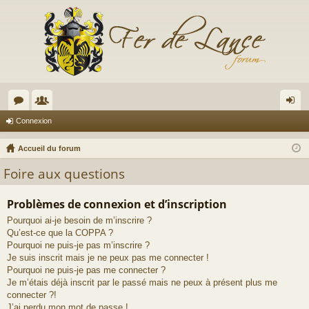
or
e
on
Connexion
u
m
ne
Accueil du forum
m
br
xi
Foire aux questions
s
es
on
Problèmes de connexion et d’inscription
Pourquoi ai-je besoin de m’inscrire ?
Qu’est-ce que la COPPA ?
Pourquoi ne puis-je pas m’inscrire ?
Je suis inscrit mais je ne peux pas me connecter !
Pourquoi ne puis-je pas me connecter ?
Je m’étais déjà inscrit par le passé mais ne peux à présent plus me
connecter ?!
J’ai perdu mon mot de passe !