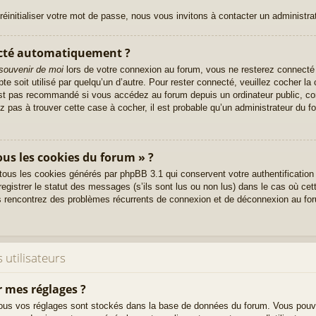
initialiser votre mot de passe, nous vous invitons à contacter un administra
ecté automatiquement ?
souvenir de moi
lors de votre connexion au forum, vous ne resterez connecté 
te soit utilisé par quelqu’un d’autre. Pour rester connecté, veuillez cocher l
st pas recommandé si vous accédez au forum depuis un ordinateur public, com
ez pas à trouver cette case à cocher, il est probable qu’un administrateur du f
ous les cookies du forum » ?
 tous les cookies générés par phpBB 3.1 qui conservent votre authentification
gistrer le statut des messages (s’ils sont lus ou non lus) dans le cas où cett
s rencontrez des problèmes récurrents de connexion et de déconnexion au fo
 utilisateurs
 mes réglages ?
t, tous vos réglages sont stockés dans la base de données du forum. Vous pouv