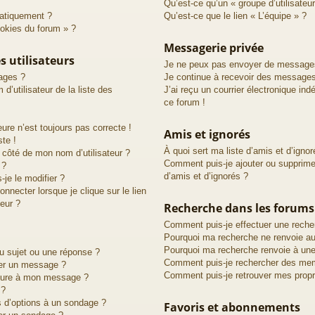
Qu’est-ce qu’un « groupe d’utilisateur
atiquement ?
Qu’est-ce que le lien « L’équipe » ?
ookies du forum » ?
Messagerie privée
s utilisateurs
Je ne peux pas envoyer de messages
ages ?
Je continue à recevoir des messages 
utilisateur de la liste des
J’ai reçu un courrier électronique ind
ce forum !
eure n’est toujours pas correcte !
Amis et ignorés
ste !
À quoi sert ma liste d’amis et d’ignor
 côté de mon nom d’utilisateur ?
Comment puis-je ajouter ou supprimer
 ?
d’amis et d’ignorés ?
je le modifier ?
necter lorsque je clique sur le lien
teur ?
Recherche dans les forums
Comment puis-je effectuer une reche
Pourquoi ma recherche ne renvoie au
Pourquoi ma recherche renvoie à une
u sujet ou une réponse ?
Comment puis-je rechercher des me
mer un message ?
Comment puis-je retrouver mes prop
ature à mon message ?
 ?
s d’options à un sondage ?
Favoris et abonnements