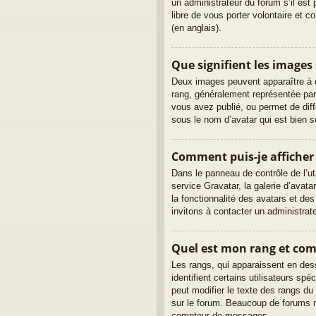
un administrateur du forum s’il est 
libre de vous porter volontaire et 
(en anglais).
Que signifient les images
Deux images peuvent apparaître à c
rang, généralement représentée par
vous avez publié, ou permet de diff
sous le nom d’avatar qui est bien s
Comment puis-je afficher
Dans le panneau de contrôle de l’uti
service Gravatar, la galerie d’avata
la fonctionnalité des avatars et de
invitons à contacter un administrat
Quel est mon rang et comm
Les rangs, qui apparaissent en des
identifient certains utilisateurs s
peut modifier le texte des rangs d
sur le forum. Beaucoup de forums n
compteur de messages.