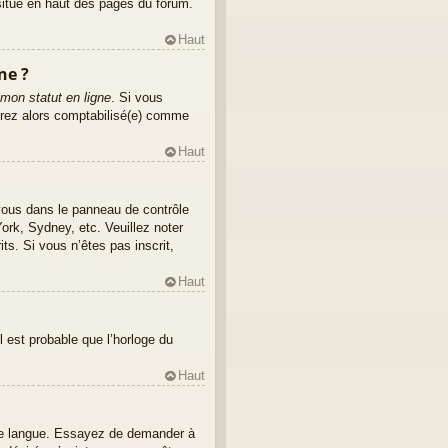
r situé en haut des pages du forum.
Haut
ne ?
mon statut en ligne
. Si vous
erez alors comptabilisé(e) comme
Haut
z-vous dans le panneau de contrôle
York, Sydney, etc. Veuillez noter
ts. Si vous n’êtes pas inscrit,
Haut
l est probable que l’horloge du
Haut
votre langue. Essayez de demander à