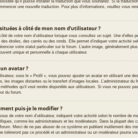
possible qu’il puisse installer la traduction que vous souhaitez. Si la traducti
commencer une nouvelle traduction. Pour plus d’informations, veuillez vous rend
 situées à côté de mon nom d’utilisateur ?
ôté de votre nom d’utilisateur lorsque vous consultez un sujet. Une d’elles p
 des étoiles, des carrés ou des ronds. Elle permet d’indiquer votre activité 
érencier votre statut particulier sur le forum. L’autre image, généralement pl
ouvent unique et personnelle à chaque utilisateur.
 un avatar ?
lisateur, sous le « Profil », vous pouvez ajouter un avatar en utilisant une d
rs, les images distantes ou le transfert d’images locales. L’administrateur du 
s méthodes qu’il veut rendre disponible aux utilisateurs. Si vous ne pouvez pas
eur du forum.
ent puis-je le modifier ?
sous de votre nom d’utilisateur, indiquent votre activité selon le nombre de
pécifiques, comme les administrateurs et les modérateurs. Dans la plupart des 
u forum. Merci de ne pas abuser de ce système en publiant inutilement des m
e toléreront pas ce procédé et un administrateur ou un modérateur pourra vo