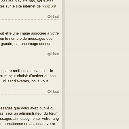
on désirée n’existe pas, vous êtes
re sur le site internet de
phpBB
®
Haut
eut être une image associée à votre
selon le nombre de messages que
us grande, est une image connue
Haut
es quatre méthodes suivantes : le
forum peut choisir d’activer ou non
 utiliser d’avatars, nous vous
Haut
 messages que vous avez publié ou
cas, seul un administrateur du forum
essages afin d’augmenter votre rang
us sanctionner en abaissant votre