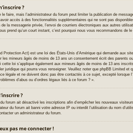
’inscrire ?
 le faire, mais l’administrateur du forum peut limiter la publication de messag
voir accès à des fonctionnalités supplémentaires qui ne sont pas disponibles 
on de la messagerie privée, l’envoi de courriers électroniques aux autres utilis
e vous prend qu’un court instant, c’est pourquoi nous vous recommandons de le 
 Protection Act) est une loi des États-Unis d’Amérique qui demande aux sites
ur les mineurs âgés de moins de 13 ans un consentement écrit des parents o
 cette loi s’applique également aux mineurs âgés de moins de 13 ans inscrit
ler juridique qui pourra vous renseigner. Veuillez noter que phpBB Limited et q
ce légale et ne doivent donc pas être contactés à ce sujet, excepté lorsque l’
roblèmes d’abus ou d’ordres légaux liés à ce forum ? ».
inscrire ?
 du forum ait désactivé les inscriptions afin d’empêcher les nouveaux visiteur
eur du forum ait banni votre adresse IP ou interdit l’utilisation du nom d’utili
contacter un administrateur du forum.
 peux pas me connecter !