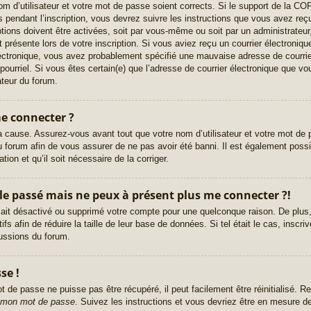
nom d’utilisateur et votre mot de passe soient corrects. Si le support de la C
 pendant l’inscription, vous devrez suivre les instructions que vous avez reç
tions doivent être activées, soit par vous-même ou soit par un administrateur
t présente lors de votre inscription. Si vous aviez reçu un courrier électroniqu
ectronique, vous avez probablement spécifié une mauvaise adresse de courrier
e pourriel. Si vous êtes certain(e) que l’adresse de courrier électronique que vo
teur du forum.
me connecter ?
a cause. Assurez-vous avant tout que votre nom d’utilisateur et votre mot de p
 forum afin de vous assurer de ne pas avoir été banni. Il est également possib
tion et qu’il soit nécessaire de la corriger.
r le passé mais ne peux à présent plus me connecter ?!
ur ait désactivé ou supprimé votre compte pour une quelconque raison. De pl
tifs afin de réduire la taille de leur base de données. Si tel était le cas, ins
cussions du forum.
se !
 de passe ne puisse pas être récupéré, il peut facilement être réinitialisé. 
u mon mot de passe
. Suivez les instructions et vous devriez être en mesure 