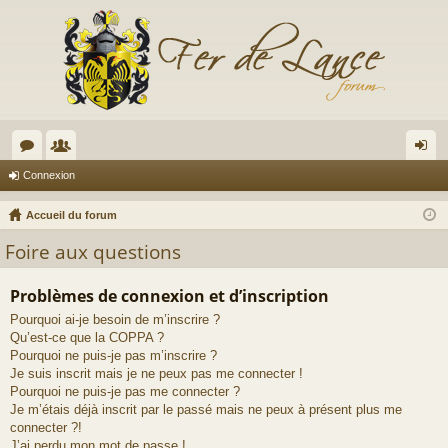
or
e
on
Connexion
u
m
ne
Accueil du forum
m
br
xi
Foire aux questions
s
es
on
Problèmes de connexion et d’inscription
Pourquoi ai-je besoin de m’inscrire ?
Qu’est-ce que la COPPA ?
Pourquoi ne puis-je pas m’inscrire ?
Je suis inscrit mais je ne peux pas me connecter !
Pourquoi ne puis-je pas me connecter ?
Je m’étais déjà inscrit par le passé mais ne peux à présent plus me
connecter ?!
J’ai perdu mon mot de passe !